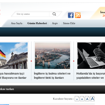
İsta
2
An
2
Ana Sayfa
Günün Haberleri
Arşiv
Sitene Ekle
ya havalimanı işçi
İngiltere iş bulma siteleri ve
Hollanda'da iş başvu
rı! Başvuru ve ilanlar
İngiltere'deki iş ilanları
yapılabilen siteler ve
akın. Bodrum'dan bile daha iyi tatil cenneti! Fiyatlar çok uygun
dres
Hollanda iş ilanları
ekne turları
erlerini en hızlı paylaşan haber sitesi
i meşhur? Sicilya ile ilgili bilmeniz gerekenler...
Karakter boyutu :
rından vize istemeyen ülkeler