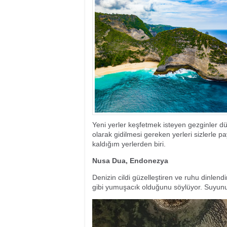
03:34
- İstanbul'da paz
02:38
- Vizesiz gidilebi
15:13
- Vila Franca do 
22:08
- Snowdonia Ulusa
00:01
- Dünyanın en etk
22:58
- Bu bölgenin doğ
21:45
- Tarihiyle büyül
16:55
- Nefes kesen güz
15:12
- Rüya gibi.. Kuze
22:44
- Güney Amerika'
Yeni yerler keşfetmek isteyen gezginler dü
olarak gidilmesi gereken yerleri sizlerl
kaldığım yerlerden biri.
Nusa Dua, Endonezya
Denizin cildi güzelleştiren ve ruhu dinlen
gibi yumuşacık olduğunu söylüyor. Suyunun b