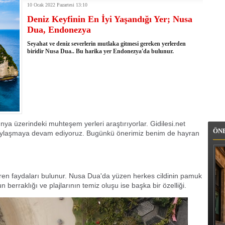
ar günü gidilecek yerler
10 Ocak 2022 Pazartesi 13:10
len Türkiye'ye en yakın ülkeler
Deniz Keyfinin En İyi Yaşandığı Yer; Nusa
Campo muhteşem bir ada.. Portekiz'in incisi
Dua, Endonezya
l Parkı, Galler ve İngiltere'nin en yüksek noktası!
Seyahat ve deniz severlerin mutlaka gitmesi gereken yerlerden
ileyici binası Kufstein
biridir Nusa Dua.. Bu harika yer Endonezya'da bulunur.
ası o kadar güzel ki depresyonu önlüyor. Gujan Mestras, Fransa
emeden önce güzelliğiyle cezbeden Yunanistan'daki Loggas Plajı
elliğiyle Amerika'daki Goose Adası, Montana
y Işıklarının en iyi izlenebildiği yer. Lofoten Adaları, Norveç
da Görmeye değer Roraima Dağı...
nya üzerindeki muhteşem yerleri araştırıyorlar. Gidilesi.net
ÖN
e paylaşmaya devam ediyoruz. Bugünkü önerimiz benim de hayran
diren faydaları bulunur. Nusa Dua'da yüzen herkes cildinin pamuk
erraklığı ve plajlarının temiz oluşu ise başka bir özelliği.