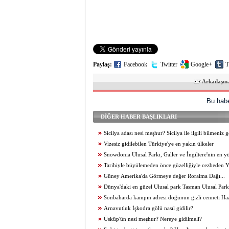
Paylaş:
Facebook
Twitter
Google+
T
Arkadaşın
Bu habe
DİĞER HABER BAŞLIKLARI
Sicilya adası nesi meşhur? Sicilya ile ilgili bilmeniz g
Vizesiz gidilebilen Türkiye'ye en yakın ülkeler
Snowdonia Ulusal Parkı, Galler ve İngiltere'nin en y
Tarihiyle büyülemeden önce güzelliğiyle cezbeden Y
Loggas Plajı
Güney Amerika'da Görmeye değer Roraima Dağı...
Dünya'daki en güzel Ulusal park Tasman Ulusal Parkı
Sonbaharda kampın adresi doğunun gizli cenneti Ha
Arnavutluk İşkodra gölü nasıl gidilir?
Üsküp'ün nesi meşhur? Nereye gidilmeli?