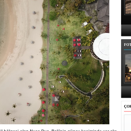
FO
B
ÇO