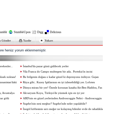
umblr
StumbleUpon
Digg
Delicious
a Gönder
Yazdır
Yukarı
re henüz yorum eklenmemiştir.
erekenler...
İstanbul'da pazar günü gidilecek yerler
Vila Franca do Campo muhteşem bir ada.. Portekiz'in incisi
üksek noktası!
Bu bölgenin doğası o kadar güzel ki depresyonu önlüyor. Gujan
unanistan'daki
Mestras, Fransa
Rüya gibi.. Kuzey Işıklarının en iyi izlenebildiği yer. Lofoten
Adaları, Norveç
Dünya mirası bir yer! Özenle korunan kasaba Ait-Ben-Haddou, Fas
, Avustralya
Akvaryum Koyu, Türkiye'de yüzmek için en iyi yer
zar gölü
ABD'nin en güzel yerlerinden Androscoggin Nehri - Androscoggin
Nehri nasıl gidilir?
Suşehri'nin nesi meşhur? Suşehri'nde neler yapılabilir?
İnegöl köftesinin sırrı meğer ne kolaymış bilenler evde de rahatlıkla