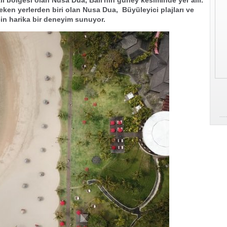
l bölgesi olan Nusa Dua, Bali'nin güney kesiminde yer alır.
eken yerlerden biri olan Nusa Dua, Büyüleyici plajları ve
için harika bir deneyim sunuyor.