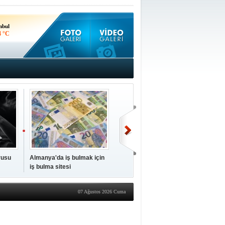
nbul
4 °C
kara
6 °C
rusu
Almanya'da iş bulmak için
Almanya'da ziraat
iş bulma sitesi
mühendisi maaşı ne kadar?
07 Ağustos 2026 Cuma