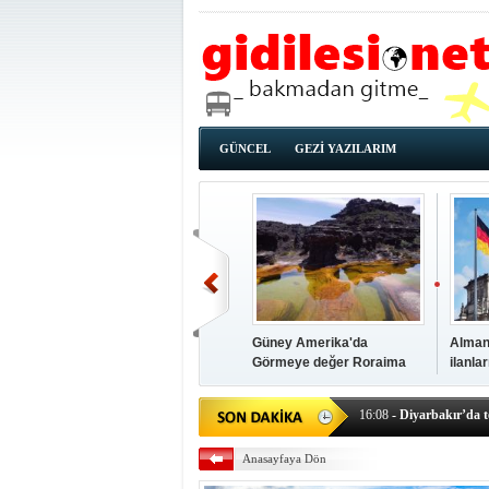
GÜNCEL
GEZİ YAZILARIM
Güney Amerika'da
Alman
Görmeye değer Roraima
ilanla
00:08
- İstanbul'a çok y
Dağı...
için a
16:08
- Diyarbakır’da t
17:02
- İzmir güncel hab
15:45
- Sicilya adası nes
Anasayfaya Dön
23:46
- Türk vatandaşla