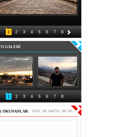
1
2
3
4
5
6
7
8
TO GALERİ
elgrad Gezimden 
Kosova gezimiz ve 
Fotoğraflar
Prizren fotoğrafları
1
2
3
4
5
6
7
8
K OKUNANLAR
DÜN
|
BU HAFTA
|
BU AY