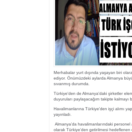
03:34
- İstanbul'da paz
02:38
- Vizesiz gidilebi
15:13
- Vila Franca do 
22:08
- Snowdonia Ulusa
00:01
- Dünyanın en etk
22:58
- Bu bölgenin doğ
21:45
- Tarihiyle büyül
16:55
- Nefes kesen güz
15:12
- Rüya gibi.. Kuze
22:44
- Güney Amerika'
Merhabalar yurt dışında yaşayan biri ola
ediyor. Önümüzdeki aylarda Almanya büyük b
sıvanmış durumda.
Türkiye'den de Almanya'daki şirketler ele
duyuruları paylaşacağım takipte kalmayı
Havalimanlarına Türkiye'den işçi alımı yap
yayınladı.
Almanya’da havalimanlarındaki personel
olarak Türkiye’den getirilmesi hedeflenen e