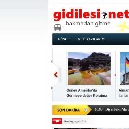
GÜNCEL
GEZİ YAZILARIM
Güney Amerika'da
Alman
Görmeye değer Roraima
ilanla
Dağı...
için a
00:08
- İstanbul'a çok y
16:08
- Diyarbakır’da t
17:02
- İzmir güncel hab
Anasayfaya Dön
15:45
- Sicilya adası nes
23:46
- Türk vatandaşla