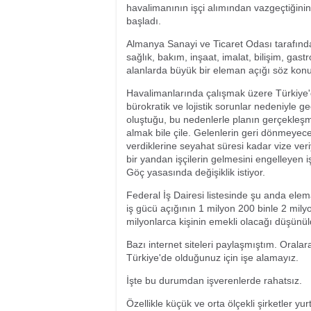
havalimanının işçi alımından vazgeçtiğinin 
başladı.
Almanya Sanayi ve Ticaret Odası tarafında
sağlık, bakım, inşaat, imalat, bilişim, g
alanlarda büyük bir eleman açığı söz kon
Havalimanlarında çalışmak üzere Türkiye'de
bürokratik ve lojistik sorunlar nedeniyle g
oluştuğu, bu nedenlerle planın gerçekleşme
almak bile çile. Gelenlerin geri dönmeyeceğ
verdiklerine seyahat süresi kadar vize veri
bir yandan işçilerin gelmesini engelleyen iş
Göç yasasında değişiklik istiyor.
Federal İş Dairesi listesinde şu anda elem
iş gücü açığının 1 milyon 200 binle 2 mily
milyonlarca kişinin emekli olacağı düşünü
Bazı internet siteleri paylaşmıştım. Oralar
Türkiye'de olduğunuz için işe alamayız.
İşte bu durumdan işverenlerde rahatsız.
Özellikle küçük ve orta ölçekli şirketler yu