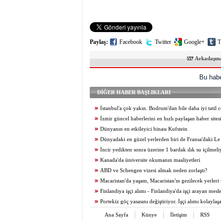
Paylaş:
Facebook
Twitter
Google+
T
Arkadaşın
Bu habe
DİĞER HABER BAŞLIKLARI
İstanbul'a çok yakın. Bodrum'dan bile daha iyi tatil c
çok uygun
İzmir güncel haberlerini en hızlı paylaşan haber sites
Dünyanın en etkileyici binası Kufstein
Dünyadaki en güzel yerlerden biri de Fransa'daki Le
Michel
İncir yedikten sonra üzerine 1 bardak ılık su içilmel
Kanada'da üniversite okumanın maaliyetleri
ABD ve Schengen vizesi almak neden zorlaştı?
Macaristan'da yaşam, Macaristan'ın gezilecek yerleri
işler
Finlandiya işçi alımı - Finlandiya'da işçi arayan mesl
Portekiz göç yasasını değiştiriyor. İşçi alımı kolaylaş
Ana Sayfa
Künye
İletişim
RSS