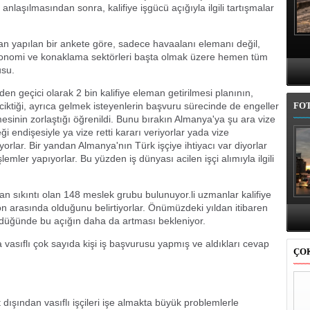
anlaşılmasından sonra, kalifiye işgücü açığıyla ilgili tartışmalar
n yapılan bir ankete göre, sadece havaalanı elemanı değil,
astronomi ve konaklama sektörleri başta olmak üzere hemen tüm
usu.
n geçici olarak 2 bin kalifiye eleman getirilmesi planının,
eciktiği, ayrıca gelmek isteyenlerin başvuru sürecinde de engeller
FO
sinin zorlaştığı öğrenildi. Bunu bırakın Almanya'ya şu ara vize
i endişesiyle ya vize retti kararı veriyorlar yada vize
yorlar. Bir yandan Almanya'nın Türk işçiye ihtiyacı var diyorlar
lemler yapıyorlar. Bu yüzden iş dünyası acilen işçi alımıyla ilgili
an sıkıntı olan 148 meslek grubu bulunuyor.li uzmanlar kalifiye
B
on arasında olduğunu belirtiyorlar. Önümüzdeki yıldan itibaren
ldüğünde bu açığın daha da artması bekleniyor.
a vasıflı çok sayıda kişi iş başvurusu yapmış ve aldıkları cevap
ÇO
rt dışından vasıflı işçileri işe almakta büyük problemlerle