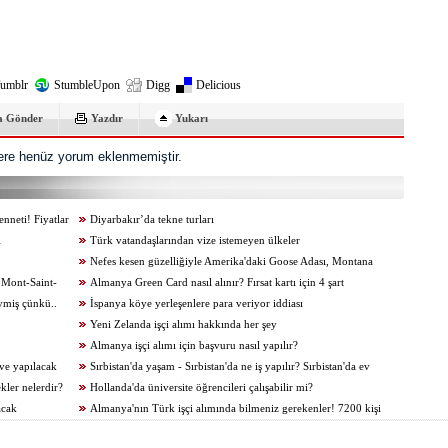
umblr
StumbleUpon
Digg
Delicious
a Gönder
Yazdır
Yukarı
re henüz yorum eklenmemiştir.
enneti! Fiyatlar
Diyarbakır’da tekne turları
i
Türk vatandaşlarından vize istemeyen ülkeler
Nefes kesen güzelliğiyle Amerika'daki Goose Adası, Montana
 Mont-Saint-
Almanya Green Card nasıl alınır? Fırsat kartı için 4 şart
iymiş çünkü..
İspanya köye yerleşenlere para veriyor iddiası
Yeni Zelanda işçi alımı hakkında her şey
Almanya işçi alımı için başvuru nasıl yapılır?
 ve yapılacak
Sırbistan'da yaşam - Sırbistan'da ne iş yapılır? Sırbistan'da ev
ekler nelerdir?
kiraları hakkında her şey
Hollanda'da üniversite öğrencileri çalışabilir mi?
acak
Almanya'nın Türk işçi alımında bilmeniz gerekenler! 7200 kişi
isteniyordu