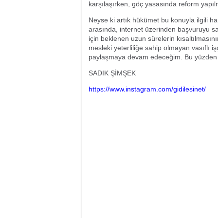
karşılaşırken, göç yasasında reform yapılma
Neyse ki artık hükümet bu konuyla ilgili h
arasında, internet üzerinden başvuruyu sa
için beklenen uzun sürelerin kısaltılması
mesleki yeterliliğe sahip olmayan vasıflı işç
paylaşmaya devam edeceğim. Bu yüzden t
SADIK ŞİMŞEK
https://www.instagram.com/gidilesinet/​