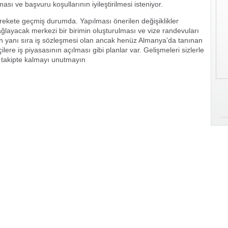
sı ve başvuru koşullarının iyileştirilmesi isteniyor.
arekete geçmiş durumda. Yapılması önerilen değişiklikler
ğlayacak merkezi bir birimin oluşturulması ve vize randevuları
nın yanı sıra iş sözleşmesi olan ancak henüz Almanya’da tanınan
ilere iş piyasasının açılması gibi planlar var. Gelişmeleri sizlerle
akipte kalmayı unutmayın