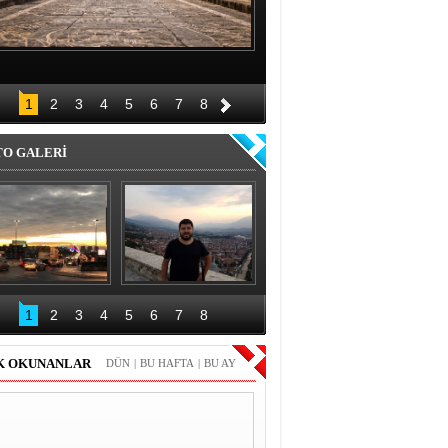
1
2
3
4
5
6
7
8
TO GALERİ
elgrad Gezimden 
Kosova gezimiz ve 
Fotoğraflar
Prizren fotoğrafları
1
2
3
4
5
6
7
8
K OKUNANLAR
DÜN
|
BU HAFTA
|
BU AY