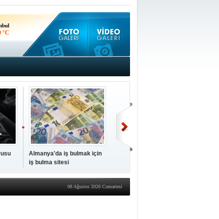
nbul
0 °C
kara
3 °C
rusu
Almanya'da iş bulmak için
Almanya'da ziraat
iş bulma sitesi
mühendisi maaşı ne kadar?
08 Ağustos 2026 Cumartesi