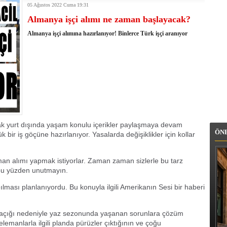
05 Ağustos 2022 Cuma 19:31
ar günü gidilecek yerler
Almanya işçi alımı ne zaman başlayacak?
len Türkiye'ye en yakın ülkeler
Campo muhteşem bir ada.. Portekiz'in incisi
Almanya işçi alımına hazırlanıyor! Binlerce Türk işçi aranıyor
l Parkı, Galler ve İngiltere'nin en yüksek noktası!
ileyici binası Kufstein
ası o kadar güzel ki depresyonu önlüyor. Gujan Mestras, Fransa
emeden önce güzelliğiyle cezbeden Yunanistan'daki Loggas Plajı
elliğiyle Amerika'daki Goose Adası, Montana
y Işıklarının en iyi izlenebildiği yer. Lofoten Adaları, Norveç
da Görmeye değer Roraima Dağı...
rak yurt dışında yaşam konulu içerikler paylaşmaya devam
ÖN
ir iş göçüne hazırlanıyor. Yasalarda değişiklikler için kollar
man alımı yapmak istiyorlar. Zaman zaman sizlerle bu tarz
 bu yüzden unutmayın.
ılması planlanıyordu. Bu konuyla ilgili Amerikanın Sesi bir haberi
 açığı nedeniyle yaz sezonunda yaşanan sorunlara çözüm
lemanlarla ilgili planda pürüzler çıktığının ve çoğu