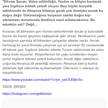
''Dövme Sanatı, Video editörlüğü, Yazılım ve bilişim bunlarda
yine İngilizce bilmek yeterli oluyor. Bazı kişiler kuryelik
sektöründe de Almanca bilmeye gerek yok demişler ancak bu
doğru değil. Götüreceğiniz kuryenin sahibi doğru kişi
çıkmaması durumunda derdinizi nasıl anlatacaksınız. Bu
mümkün mü? Değil...
Kısacası dil bilmeden geri hizmet sektörlerinde ancak iş bulunabilir
bunlar da kişinin geçimini sağlayacak işler olmaz. Akrabasının yada
tanıdığının yanında dil bilmeden çalışanlar elbette vardır. Ancak
herhangi bir yerel firmada çalışmak için en azından B1 seviyesinde
dil bilmek şart. İngilizce bilenler elbette Turizm sektöründe bir adım
daha önde oluyorlar. Müşterilerinin bir çoğu turistlerden oluşan
yerler İngilizce bilmeyi yeterli buluyorlar. Ancak diğer sektörlerin
çoğunda Almanca dil yeterliliği isteniyor. Almanya'daki iş bulma
siteleriyle ilgili videomda açıklamadadır. Dilerseniz o videoyu da
izleyebilirsiniz.
https://www.youtube.com/watch?v=jvn_yieOIJ0&t=5s
SADIK ŞİMŞEK
https://instagram.com/gidilesinet