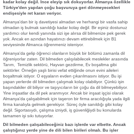
kadar kolay değil. İnce eleyip sık dokuyorlar. Almanya özellikle
Türkiye'den yapılan çoğu başvuruya geri dönmeyecekleri
endişesiyle ret kararı veriyor.
Almanya'dan bir iş davetiyesi almadan ve herhangi bir vasfa sahip
olmadan iş bulmak sanıldığı kadar kolay değil. Bir eşiniz dostunuz
yardımcı olur kendi yanında sizi işe alırsa dil bilmenize pek gerek
yok. Ancak en azından hayatınızı devam ettirebilmek için B1
seviyesinde Almanca öğrenmeniz isteniyor.
Almanya'da gelip öğrenci olanların büyük bir bölümü zamanla dil
öğreniyorlar zaten. Dil bilmeden çalışılabilecek meslekler arasında
Tarım, Temizlik sektörü, Hayvan gezdirme, Ev boşaltma gibi
sektörler. Örneğin yaşlı birisi vefat ettiğinde onun evini aileleri
boşaltmak istiyor. O eşyaların evden çıkarılmasını istiyor. Bu işi
yapan yerlerde dil bilmeden çalışmak kolay olabiliyor. Çünkü işin
başındakiler dil biliyor ve taşıyıcıların bir çoğu da dil bilmeyebiliyor.
Yine inşaatlar da dil pek aranmıyor. Ancak bir inşaat işçisi olarak
Almanya'da çalışabilmek için taşeron bir firma aracılığıyla yada ilgili
firma kanalıyla gelmek gerekiyor. Süreç öyle sanıldığı gibi kolay
değil. Sigortasıydı, çalışma izniydi, iş güvenliğiydi bu konularda
tamamen işi sıkı tutuyorlar.
Dil bilmeden çalışabileceğiniz bazı işlerde var elbette. Ancak
çalıştığınız yerde yine de dili bilen birileri olmalı. Bu işler