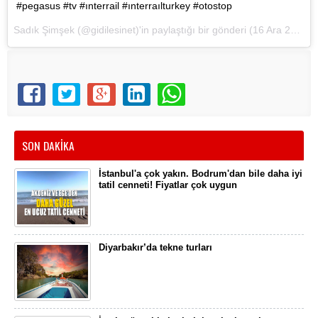
#pegasus #tv #ınterrail #ınterraılturkey #otostop
Sadık Şimşek
(@gidilesinet)'in paylaştığı bir gönderi (16 Ara 2017, 14:35 PST)
SON DAKİKA
İstanbul'a çok yakın. Bodrum'dan bile daha iyi
tatil cenneti! Fiyatlar çok uygun
Diyarbakır’da tekne turları