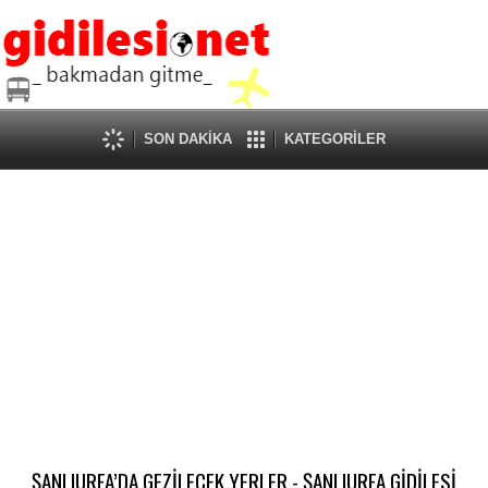
SON DAKİKA
KATEGORİLER
ŞANLIURFA’DA GEZİLECEK YERLER - ŞANLIURFA GİDİLESİ